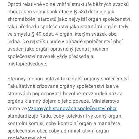
Oproti relativně volné vnitřní struktuře běžných svazků
obcí zákon velmi konkrétně v § 53d definuje jak
shromáždění starostů jako nejvyšší orgán společenství,
tak i předsedu společenství jako statutární orgán, tedy
ve smyslu § 49 odst. 4 orgán, kterým svazek obcí
jedná. Do rejstříku bude v případě společenství obcí
uveden jako orgán oprávněný jednat jménem
společenství navenek vždy předseda a
místopředsedové.
Stanovy mohou ustavit také další orgány společenství.
Fakultativně zřizované orgány společenství lze ve
stanovách pojmenovat libovolně, nevzbudí-li název
orgánu klamný dojem o jeho povaze. Ministerstvo
vnitra ve
Vzorových stanovách společenství obcí
standardizuje Radu, coby kolektivní výkonný orgán,
kontrolní komisi, coby kontrolní orgán a manažera
společenství obcí, coby administrativní orgán
společenství obcí.