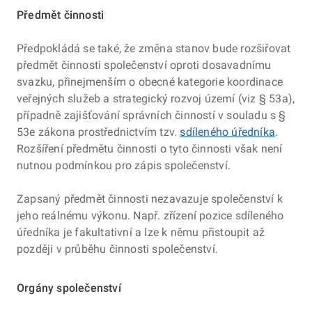
Předmět činnosti
Školství
Předpokládá se také, že změna stanov bude rozšiřovat
Veřejné zakázky
předmět činnosti společenství oproti dosavadnímu
Sociální služby
svazku, přinejmenším o obecné kategorie koordinace
veřejných služeb a strategický rozvoj území (viz § 53a),
případně zajišťování správních činností v souladu s §
53e zákona prostřednictvím tzv.
sdíleného úředníka
.
Rozšíření předmětu činnosti o tyto činnosti však není
nutnou podmínkou pro zápis společenství.
Zapsaný předmět činnosti nezavazuje společenství k
jeho reálnému výkonu. Např. zřízení pozice sdíleného
úředníka je fakultativní a lze k němu přistoupit až
později v průběhu činnosti společenství.
Orgány společenství