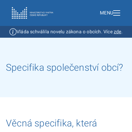
MENU
Vláda schválila novelu zákona o obcích. Více
zde
.
O společenství obcí
Co je společenství obcí?
Specifika společenství obcí
Současný stav
Specifika společenství obcí?
Legislativa
Články a reportáže
Semináře a setkání
Založení společenství
Věcná specifika, která
Podmínky vzniku společenství