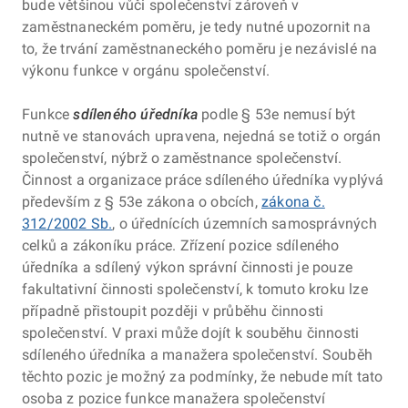
bude většinou vůči společenství zároveň v
zaměstnaneckém poměru, je tedy nutné upozornit na
to, že trvání zaměstnaneckého poměru je nezávislé na
výkonu funkce v orgánu společenství.
Funkce
sdíleného úředníka
podle § 53e nemusí být
nutně ve stanovách upravena, nejedná se totiž o orgán
společenství, nýbrž o zaměstnance společenství.
Činnost a organizace práce sdíleného úředníka vyplývá
především z § 53e zákona o obcích,
zákona č.
312/2002 Sb.
, o úřednících územních samosprávných
celků a zákoníku práce. Zřízení pozice sdíleného
úředníka a sdílený výkon správní činnosti je pouze
fakultativní činnosti společenství, k tomuto kroku lze
případně přistoupit později v průběhu činnosti
společenství. V praxi může dojít k souběhu činnosti
sdíleného úředníka a manažera společenství. Souběh
těchto pozic je možný za podmínky, že nebude mít tato
osoba z pozice funkce manažera společenství