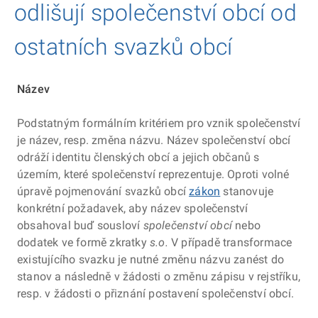
Způsoby založení společenství
odlišují společenství obcí od
Zápis společenství do rejstříku
ostatních svazků obcí
Ambasadoři společenství obcí
Informace pro kraje
Název
Podstatným formálním kritériem pro vznik společenství
Přehled společenství
je název, resp. změna názvu. Název společenství obcí
odráží identitu členských obcí a jejich občanů s
Návody a metodiky
územím, které společenství reprezentuje. Oproti volné
Časté otázky
úpravě pojmenování svazků obcí
zákon
stanovuje
konkrétní požadavek, aby název společenství
Dobrá praxe
obsahoval buď sousloví
společenství obcí
nebo
dodatek ve formě zkratky
s.o.
V případě transformace
Sdílený úředník
existujícího svazku je nutné změnu názvu zanést do
stanov a následně v žádosti o změnu zápisu v rejstříku,
Dotace a výzvy
resp. v žádosti o přiznání postavení společenství obcí.
Veřejné opatrovnictví